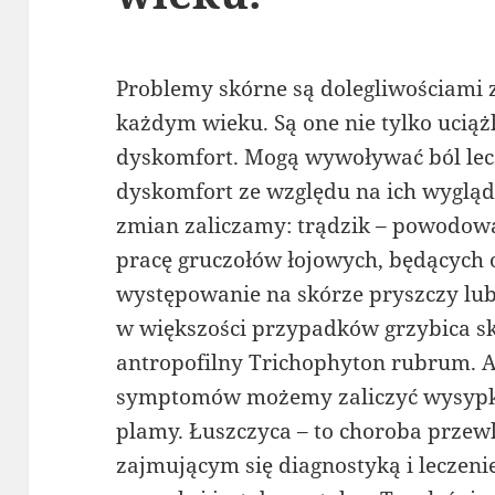
Problemy skórne są dolegliwościami 
każdym wieku. Są one nie tylko uciąż
dyskomfort. Mogą wywoływać ból le
dyskomfort ze względu na ich wygląd
zmian zaliczamy: trądzik – powodow
pracę gruczołów łojowych, będących
występowanie na skórze pryszczy lub
w większości przypadków grzybica sk
antropofilny Trichophyton rubrum. Al
symptomów możemy zaliczyć wysypkę
plamy. Łuszczyca – to choroba przew
zajmującym się diagnostyką i leczeni