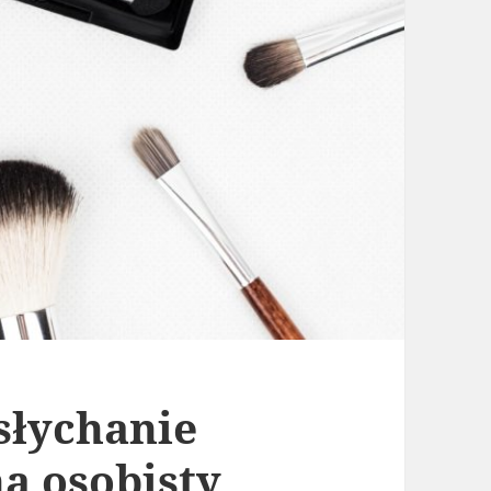
słychanie
a osobisty