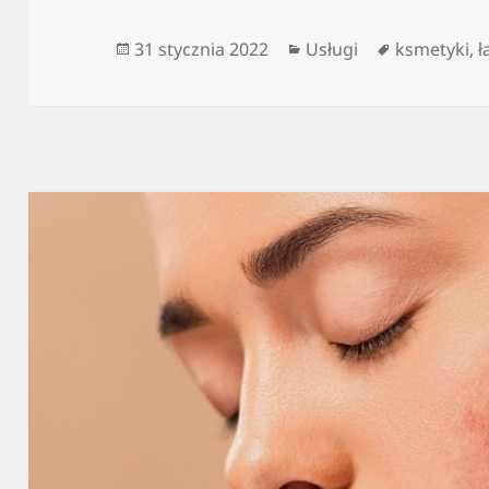
Data
Kategorie
Tagi
31 stycznia 2022
Usługi
ksmetyki
,
ł
publikacji