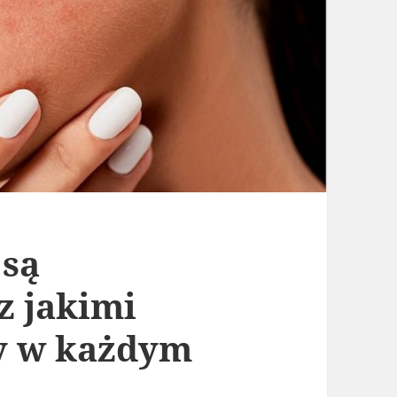
 są
z jakimi
by w każdym