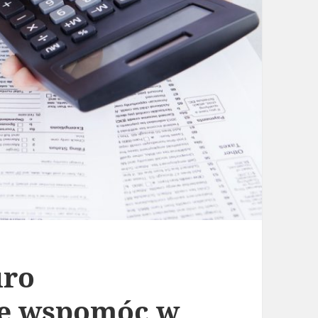
uro
e wspomóc w