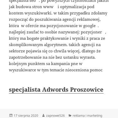
specjalista seo . po powyższych czynnościach jakich
jak budowa stron www i optymalizacja pod
kontem wyszukiwarki. w takim przypadku zdołamy
rozpocząć do poszukiwania agencji reklamowej,
która w ofercie ma pozycjonowanie w google .
najlepiej zaufać to osobie nazywanej: pozycjoner ,
który ma bogate praktykowanie i wyniki z praca ze
skomplikowanym algorytmem. takich agencji na
sektorze pojawia się co chwila więcej, dlatego że
zapotrzebowanie na nie bez ustanku wyrasta.
kolejnym punktem sa kampania pne w
wyszukiwarce w tym temacie nieoceniona pomoc
specjalista Adwords Proszowice
Data
Autor
Kategorie
17 sierpnia 2020
zapnowe526
reklama i marketing