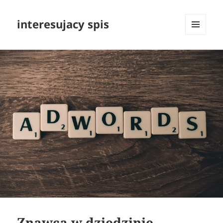
interesujacy spis
MENU
I
WIDGETY
Znawca w dziedzinie