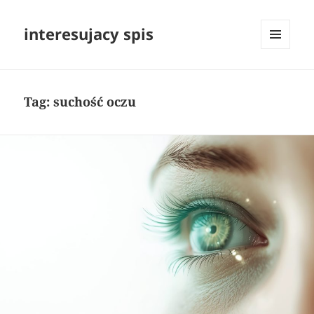
interesujacy spis
MENU
I
WIDGETY
Tag:
suchość oczu