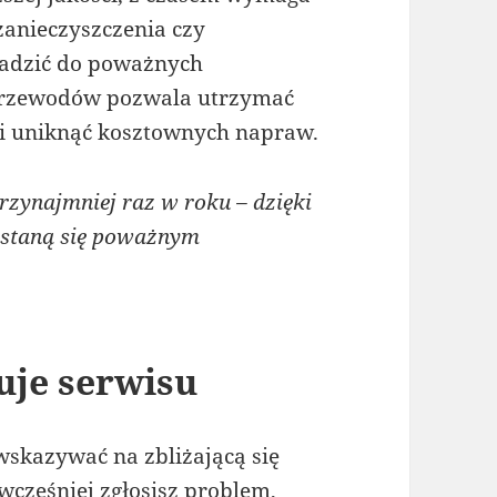
zanieczyszczenia czy
adzić do poważnych
przewodów pozwala utrzymać
 i uniknąć kosztownych napraw.
zynajmniej raz w roku – dzięki
 staną się poważnym
uje serwisu
wskazywać na zbliżającą się
wcześniej zgłosisz problem,