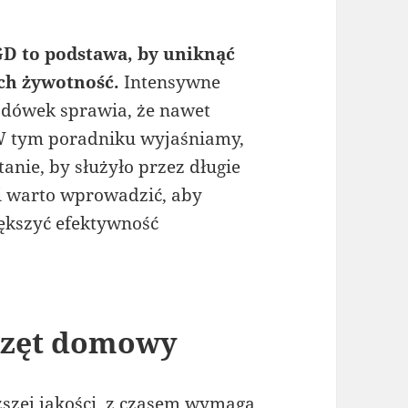
D to podstawa, by uniknąć
ch żywotność.
Intensywne
odówek sprawia, że nawet
 W tym poradniku wyjaśniamy,
nie, by służyło przez długie
i warto wprowadzić, aby
ększyć efektywność
rzęt domowy
szej jakości, z czasem wymaga