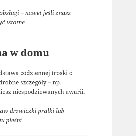
bsługi – nawet jeśli znasz
ć istotne.
na w domu
stawa codziennej troski o
robne szczegóły – np.
niesz niespodziewanych awarii.
w drzwiczki pralki lub
u pleśni.