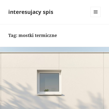
interesujacy spis
MENU
I
WIDGETY
Tag:
mostki termiczne