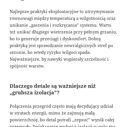
Najlepsze praktyki eksploatacyjne to utrzymywanie
równowagi między temperaturą a wilgotnością oraz
unikanie „gaszenia i rozkręcania” systemu. Warto
też unikać długiego wietrzenia przy pełnym grzaniu,
bo to generuje przeciągi i dyskomfort. Dobrą
praktyką jest sprawdzanie newralgicznych stref po
sezonie, bo wtedy ryzyko wilgoci spada.
Najważniejsze, by nawyki wspierały szczelność i
spójność warstw.
Dlaczego detale są ważniejsze niż
„grubsza izolacja”?
Połączenia przegród często mają decydujący udział
w stratach energii, mimo że zajmują małą
powierzchnię, bo detal potrafi „zepsuć” wynik całej
przegrody. Zwiększanie grubości izolacji w polu ma