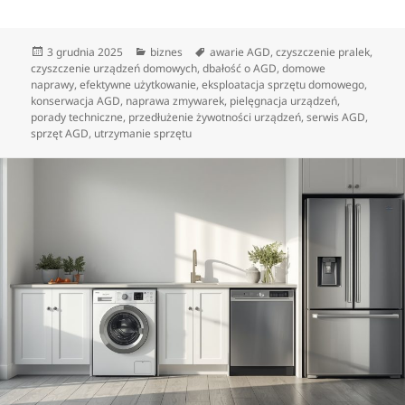
Data
Kategorie
Tagi
3 grudnia 2025
biznes
awarie AGD
,
czyszczenie pralek
,
publikacji
czyszczenie urządzeń domowych
,
dbałość o AGD
,
domowe
naprawy
,
efektywne użytkowanie
,
eksploatacja sprzętu domowego
,
konserwacja AGD
,
naprawa zmywarek
,
pielęgnacja urządzeń
,
porady techniczne
,
przedłużenie żywotności urządzeń
,
serwis AGD
,
sprzęt AGD
,
utrzymanie sprzętu