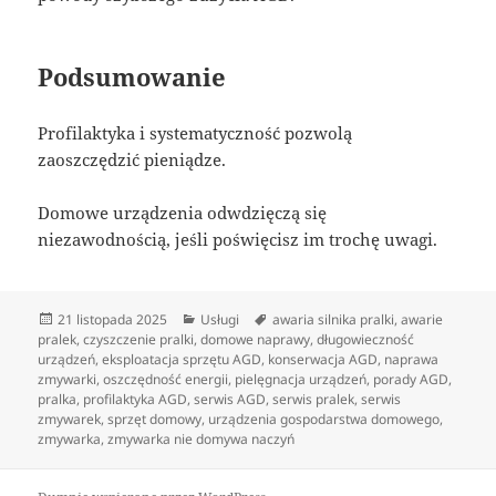
Podsumowanie
Profilaktyka i systematyczność pozwolą
zaoszczędzić pieniądze.
Domowe urządzenia odwdzięczą się
niezawodnością, jeśli poświęcisz im trochę uwagi.
Data
Kategorie
Tagi
21 listopada 2025
Usługi
awaria silnika pralki
,
awarie
publikacji
pralek
,
czyszczenie pralki
,
domowe naprawy
,
długowieczność
urządzeń
,
eksploatacja sprzętu AGD
,
konserwacja AGD
,
naprawa
zmywarki
,
oszczędność energii
,
pielęgnacja urządzeń
,
porady AGD
,
pralka
,
profilaktyka AGD
,
serwis AGD
,
serwis pralek
,
serwis
zmywarek
,
sprzęt domowy
,
urządzenia gospodarstwa domowego
,
zmywarka
,
zmywarka nie domywa naczyń