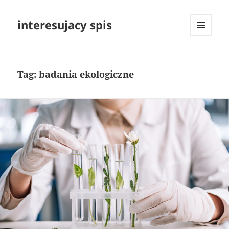
interesujacy spis
MENU
I
WIDGETY
Tag:
badania ekologiczne