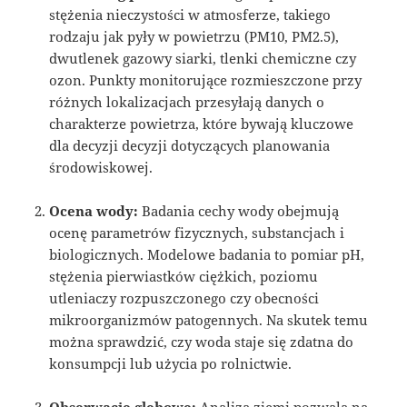
stężenia nieczystości w atmosferze, takiego
rodzaju jak pyły w powietrzu (PM10, PM2.5),
dwutlenek gazowy siarki, tlenki chemiczne czy
ozon. Punkty monitorujące rozmieszczone przy
różnych lokalizacjach przesyłają danych o
charakterze powietrza, które bywają kluczowe
dla decyzji decyzji dotyczących planowania
środowiskowej.
Ocena wody:
Badania cechy wody obejmują
ocenę parametrów fizycznych, substancjach i
biologicznych. Modelowe badania to pomiar pH,
stężenia pierwiastków ciężkich, poziomu
utleniaczy rozpuszczonego czy obecności
mikroorganizmów patogennych. Na skutek temu
można sprawdzić, czy woda staje się zdatna do
konsumpcji lub użycia po rolnictwie.
Obserwacje glebowe:
Analiza ziemi pozwala na