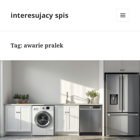
interesujacy spis
MENU
I
WIDGETY
Tag:
awarie pralek