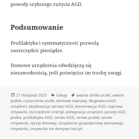
powody szybszego zużycia AGD.
Podsumowanie
Profilaktyka i systematyczność pozwolą
zaoszczędzić pieniądze.
Domowe urządzenia odwdzięczą się
niezawodnością, jeśli poświęcisz im trochę uwagi.
Data
Kategorie
Tagi
21 listopada 2025
Usługi
awaria silnika pralki
,
awarie
publikacji
pralek
,
czyszczenie pralki
,
domowe naprawy
,
długowieczność
urządzeń
,
eksploatacja sprzętu AGD
,
konserwacja AGD
,
naprawa
zmywarki
,
oszczędność energii
,
pielęgnacja urządzeń
,
porady AGD
,
pralka
,
profilaktyka AGD
,
serwis AGD
,
serwis pralek
,
serwis
zmywarek
,
sprzęt domowy
,
urządzenia gospodarstwa domowego
,
zmywarka
,
zmywarka nie domywa naczyń